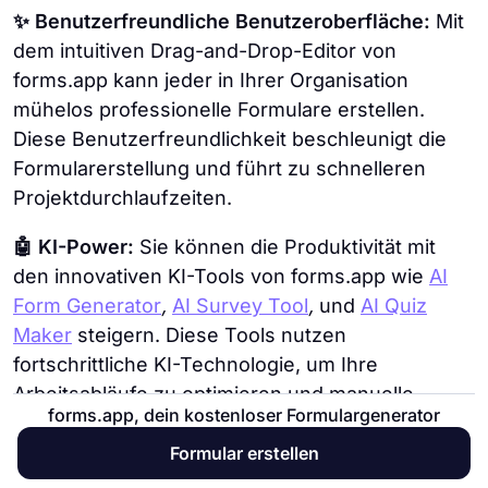
✨ Benutzerfreundliche Benutzeroberfläche:
Mit
dem intuitiven Drag-and-Drop-Editor von
forms.app kann jeder in Ihrer Organisation
mühelos professionelle Formulare erstellen.
Diese Benutzerfreundlichkeit beschleunigt die
Formularerstellung und führt zu schnelleren
Projektdurchlaufzeiten.
🤖 KI-Power:
Sie können die Produktivität mit
den innovativen KI-Tools von forms.app wie
AI
Form Generator
,
AI Survey Tool
,
und
AI Quiz
Maker
steigern. Diese Tools nutzen
fortschrittliche KI-Technologie, um Ihre
Arbeitsabläufe zu optimieren und manuelle
forms.app, dein kostenloser Formulargenerator
Aufgaben zu reduzieren.
Formular erstellen
🧩 Nahtlose Integrationen:
Mit forms.app können