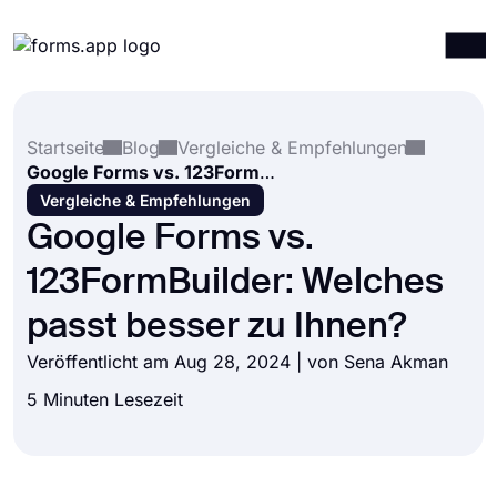
Produkte
Anmelden
Registrieren
Startseite
Blog
Vergleiche & Empfehlungen
Integrationen
Google Forms vs. 123FormBuilder: Welches passt besser zu Ihnen?
Vorlagen
Vergleiche & Empfehlungen
Google Forms vs.
Ressourcen
123FormBuilder: Welches
Preise
passt besser zu Ihnen?
Veröffentlicht am Aug 28, 2024 | von
Sena Akman
5 Minuten Lesezeit