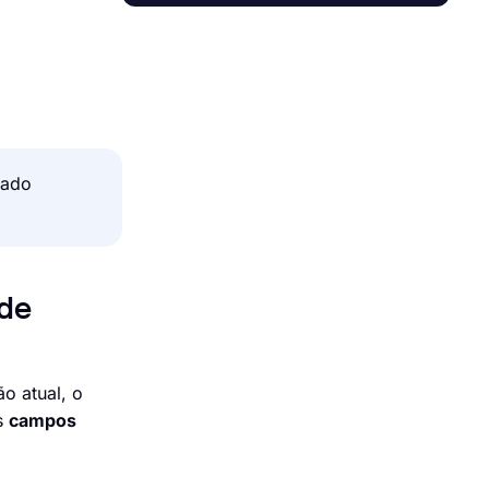
cado
 de
o atual, o
os
campos