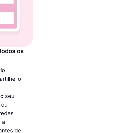
todos os
io
artilhe-o
do seu
 ou
redes
 a
antes de