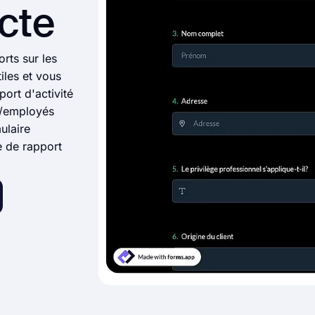
cte
orts sur les
tiles et vous
port d'activité
é/employés
ulaire
e de rapport