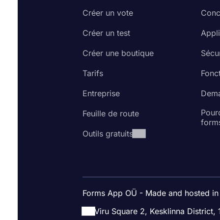
Créer un vote
Conc
Créer un test
Appl
Créer une boutique
Sécur
Tarifs
Fonct
Entreprise
Dema
Pourq
Feuille de route
form
Outils gratuits
Forms App OÜ - Made and hosted in
Viru Square 2, Kesklinna District, 