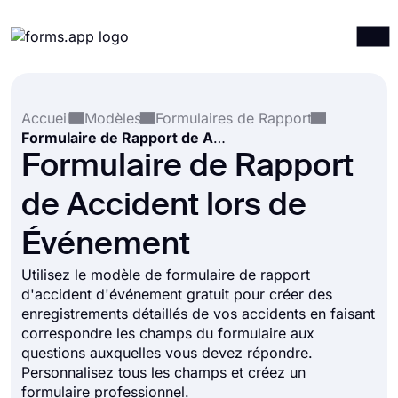
Produits
Connexion
S'inscrire
Accueil
Modèles
Formulaires de Rapport
Intégrations
Formulaire de Rapport de Accident lors de Événement
Modèles
Formulaire de Rapport
Ressources
de Accident lors de
Tarification
Événement
Utilisez le modèle de formulaire de rapport
d'accident d'événement gratuit pour créer des
enregistrements détaillés de vos accidents en faisant
correspondre les champs du formulaire aux
questions auxquelles vous devez répondre.
Personnalisez tous les champs et créez un
formulaire professionnel.