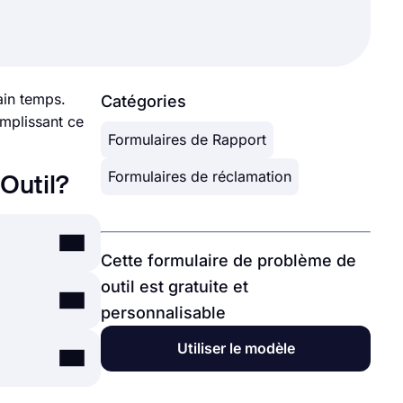
ain temps.
Catégories
emplissant ce
Formulaires de Rapport
Formulaires de réclamation
Outil?
Cette formulaire de problème de
outil est gratuite et
cace
personnalisable
 pouvez vous
Utiliser le modèle
 simple. Un
lus, ce type