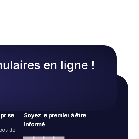
chargement
t vous avez
ne
Vous pouvez
unique et
ulaires en ligne !
 clients
eprise
Soyez le premier à être
informé
pos de