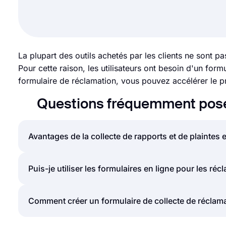
La plupart des outils achetés par les clients ne sont p
Pour cette raison, les utilisateurs ont besoin d'un for
formulaire de réclamation, vous pouvez accélérer le 
Questions fréquemment posée
Avantages de la collecte de rapports et de plaintes 
Les commentaires négatifs issus de vos enquêtes au
Puis-je utiliser les formulaires en ligne pour les réc
indiquant que vous avez des problèmes à résoudre,
mettre sur la bonne voie pour les améliorer et dévelo
Oui, les formulaires en ligne vous permettront de re
Comment créer un formulaire de collecte de réclam
formulaire de réclamation en ligne aidera également 