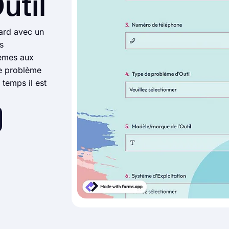
util
tard avec un
s
lèmes aux
de problème
temps il est