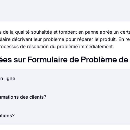
as de la qualité souhaitée et tombent en panne après un cert
mulaire décrivant leur problème pour réparer le produit. En r
processus de résolution du problème immédiatement.
s sur Formulaire de Problème de 
en ligne
près des clients constituent un avertissement précoce effi
lamations des clients?
 et en appliquant une analyse des causes profondes, vous
pper un résultat plus positif.
cueillir les réclamations des clients de manière organisée et
ations?
les clients à donner leur avis en ligne à tout moment. De p