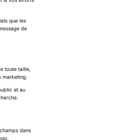
si vos efforts
els que les
u message de
 toute taille,
s marketing.
ublic et au
cherche.
s champs dans
ogo.