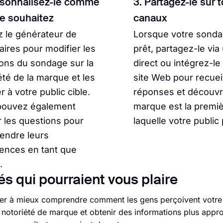
rsonnalisez-le comme
3. Partagez-le sur 
le souhaitez
canaux
ez le générateur de
Lorsque votre sonda
aires pour modifier les
prêt, partagez-le via 
ons du sondage sur la
direct ou intégrez-le
été de la marque et les
site Web pour recueil
r à votre public cible.
réponses et découvri
pouvez également
marque est la premiè
r les questions pour
laquelle votre public
endre leurs
ences en tant que
.
s qui pourraient vous plaire
er à mieux comprendre comment les gens perçoivent votre
e notoriété de marque et obtenir des informations plus appro