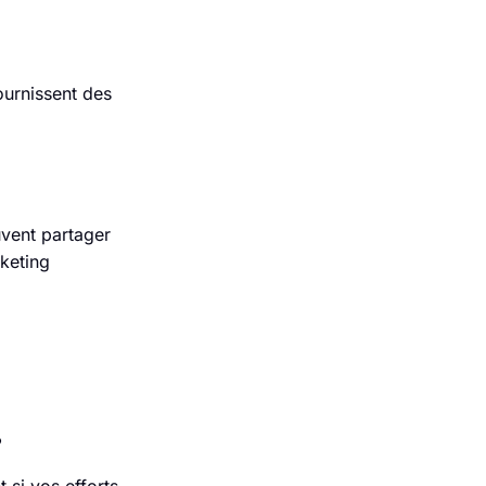
ournissent des
uvent partager
rketing
?