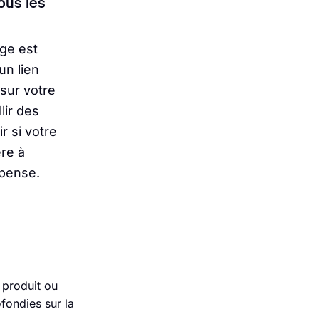
tous les
ge est
un lien
 sur votre
lir des
r si votre
re à
 pense.
 produit ou
fondies sur la