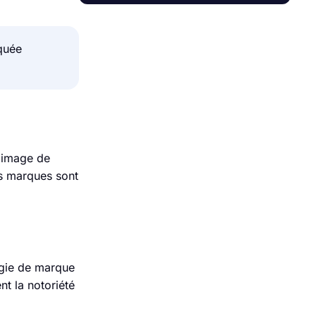
iquée
l'image de
es marques sont
égie de marque
t la notoriété