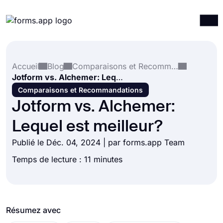
Produits
Connexion
S'inscrire
Accueil
Blog
Comparaisons et Recommandations
Intégrations
Jotform vs. Alchemer: Lequel est meilleur?
Modèles
Comparaisons et Recommandations
Jotform vs. Alchemer:
Ressources
Lequel est meilleur?
Tarification
Publié le Déc. 04, 2024 | par forms.app Team
Temps de lecture : 11 minutes
Résumez avec