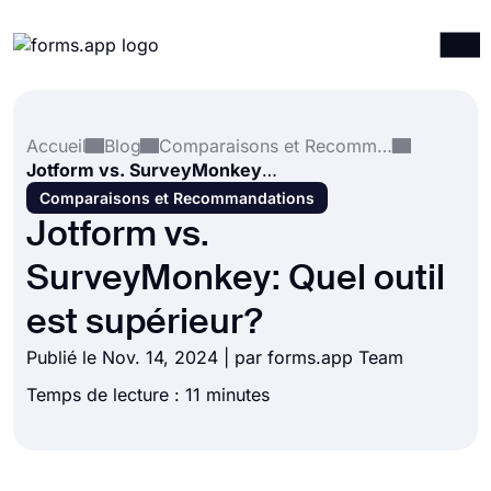
Produits
Connexion
S'inscrire
Accueil
Blog
Comparaisons et Recommandations
Intégrations
Jotform vs. SurveyMonkey: Quel outil est supérieur?
Modèles
Comparaisons et Recommandations
Jotform vs.
Ressources
SurveyMonkey: Quel outil
Tarification
est supérieur?
Publié le Nov. 14, 2024 | par forms.app Team
Temps de lecture : 11 minutes