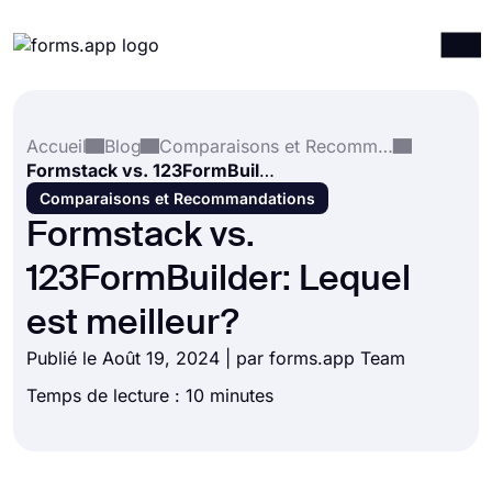
Produits
Connexion
S'inscrire
Accueil
Blog
Comparaisons et Recommandations
Intégrations
Formstack vs. 123FormBuilder: Lequel est meilleur?
Modèles
Comparaisons et Recommandations
Formstack vs.
Ressources
123FormBuilder: Lequel
Tarification
est meilleur?
Publié le Août 19, 2024 | par forms.app Team
Temps de lecture : 10 minutes