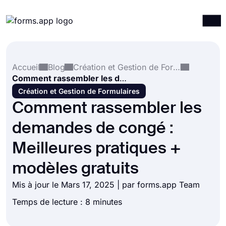
Produits
Connexion
S'inscrire
Accueil
Blog
Création et Gestion de Formulaires
Intégrations
Comment rassembler les demandes de congé : Meilleures pratiques + modèles gratuits
Modèles
Création et Gestion de Formulaires
Comment rassembler les
Ressources
demandes de congé :
Tarification
Meilleures pratiques +
modèles gratuits
Mis à jour le Mars 17, 2025 | par forms.app Team
Temps de lecture : 8 minutes