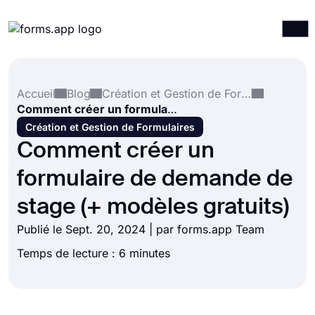
Produits
Connexion
S'inscrire
Accueil
Blog
Création et Gestion de Formulaires
Intégrations
Comment créer un formulaire de demande de stage (+ modèles gratuits)
Modèles
Création et Gestion de Formulaires
Comment créer un
Ressources
formulaire de demande de
Tarification
stage (+ modèles gratuits)
Publié le Sept. 20, 2024 | par forms.app Team
Temps de lecture : 6 minutes