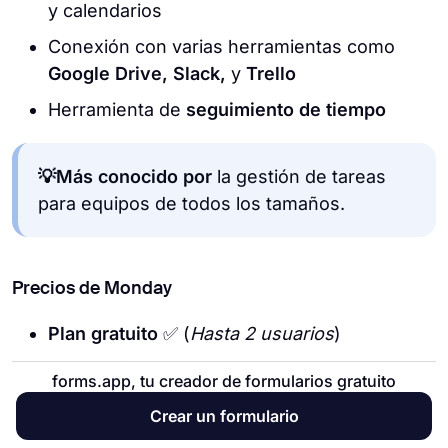
y calendarios
Conexión con varias herramientas como
Google Drive, Slack,
y
Trello
Herramienta de
seguimiento de tiempo
💡Más conocido por
la gestión de tareas
para equipos de todos los tamaños.
Precios de Monday
Plan gratuito
✅ (
Hasta 2 usuarios
)
Básico:
$10 por usuario por mes
forms.app, tu creador de formularios gratuito
Estándar:
$12 por usuario por mes
Crear un formulario
Pro:
$20 por usuario por mes