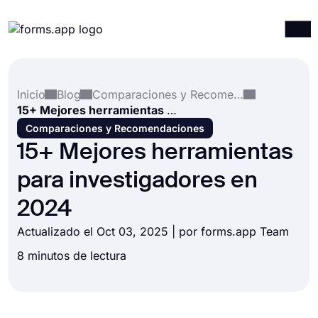
Productos
Iniciar sesión
Registrarse
Inicio
Blog
Comparaciones y Recomendaciones
Integraciones
15+ Mejores herramientas para investigadores en 2024
Plantillas
Comparaciones y Recomendaciones
15+ Mejores herramientas
Recursos
para investigadores en
Precios
2024
Actualizado el Oct 03, 2025 | por forms.app Team
8 minutos de lectura