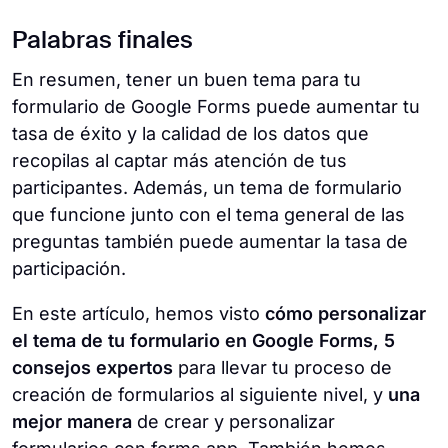
fondo y las fuentes de las preguntas.
fancy dirigiéndote al menú "Temas".
Mientras no hay una opción para obtener
Palabras finales
Además, puedes buscar ejemplos de
más temas de Google, puedes usar
coordinaciones de colores fancy de Google
aplicaciones y complementos de terceros
En resumen, tener un buen tema para tu
Forms en internet y experimentar con ellos
para obtener más temas. Para acceder a las
formulario de Google Forms puede aumentar tu
personalizando estas coordinaciones
opciones de terceros, haz clic en el icono de
tasa de éxito y la calidad de los datos que
preestablecidas a tu gusto.
rompecabezas en la parte superior derecha
recopilas al captar más atención de tus
de la página y busca temas.
participantes. Además, un tema de formulario
que funcione junto con el tema general de las
preguntas también puede aumentar la tasa de
participación.
En este artículo, hemos visto
cómo personalizar
el tema de tu formulario en Google Forms, 5
consejos expertos
para llevar tu proceso de
creación de formularios al siguiente nivel, y
una
mejor manera
de crear y personalizar