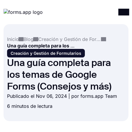
Productos
Iniciar sesión
Registrarse
Inicio
Blog
Creación y Gestión de Formularios
Integraciones
Una guía completa para los temas de Google Forms (Consejos y más)
Plantillas
Creación y Gestión de Formularios
Una guía completa para
Recursos
los temas de Google
Precios
Forms (Consejos y más)
Publicado el Nov 06, 2024 | por forms.app Team
6 minutos de lectura