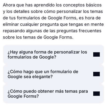
Ahora que has aprendido los conceptos básicos
y los detalles sobre cómo personalizar los temas
de tus formularios de Google Forms, es hora de
eliminar cualquier pregunta que tengas en mente
repasando algunas de las preguntas frecuentes
sobre los temas de Google Forms.
¿Hay alguna forma de personalizar los
formularios de Google?
¿Cómo hago que un formulario de
Puedes cambiar varios detalles de tu
Google sea elegante?
formulario en Google Forms haciendo clic en
el icono de paleta en la parte superior
¿Cómo puedo obtener más temas para
derecha de la página y dirigiéndote al menú
Mientras que un Google Form "fancy" puede
Google Forms?
"Temas". Este menú te permitirá cambiar
ser una opinión subjetiva, puedes cambiar
varios detalles visuales, como el color de
los colores para que se ajusten al tema