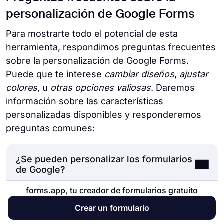
personalización de Google Forms
Para mostrarte todo el potencial de esta
herramienta, respondimos preguntas frecuentes
sobre la personalización de Google Forms.
Puede que te interese
cambiar diseños
,
ajustar
colores
, u
otras opciones valiosas
. Daremos
información sobre las características
personalizadas disponibles y responderemos
preguntas comunes:
¿Se pueden personalizar los formularios
de Google?
forms.app, tu creador de formularios gratuito
¿Puedes cambiar el diseño de Google
Sí, Google Forms ofrece algunas opciones
Crear un formulario
Forms?
para personalizar tus formularios. Puedes