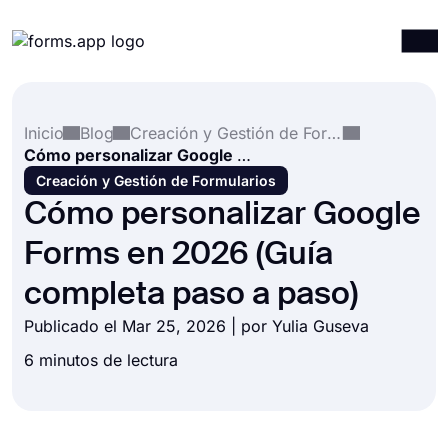
Productos
Iniciar sesión
Registrarse
Inicio
Blog
Creación y Gestión de Formularios
Integraciones
Cómo personalizar Google Forms en 2026 (Guía completa paso a paso)
Plantillas
Creación y Gestión de Formularios
Cómo personalizar Google
Recursos
Forms en 2026 (Guía
Precios
completa paso a paso)
Publicado el Mar 25, 2026 | por
Yulia Guseva
6 minutos de lectura