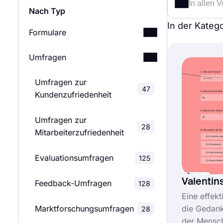
Nach Typ
In der Kateg
Formulare
Umfragen
Bewerbungsformulare
187
Umfragen zur
Buchungsformulare
46
47
Kundenzufriedenheit
Einwilligungsformulare
102
Umfragen zur
28
Mitarbeiterzufriedenheit
Kontaktformulare
66
Evaluationsumfragen
Spendenformulare
125
34
Valentin
Feedback-Umfragen
Bewertungsformulare
128
189
Eine effek
Marktforschungsumfragen
die Gedan
Veranstaltungsanmeldeformulare
28
84
der Mensch