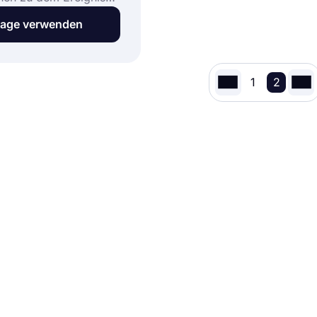
, ist eine
lage verwenden
agsumfrage.
en,
inatoren und Händler
1
2
 verwenden, um zu
 wie Menschen den
g feiern und was sie
nken und Erfahrungen
Mit dem kostenlosen
agsumfrage-Modell
app können Sie Ihre
 kürzester Zeit