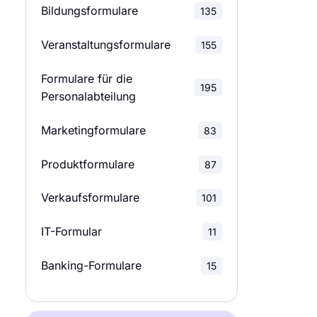
Bildungsformulare
135
Anmeldeformulare
37
Veranstaltungsformulare
155
Abonnementformulare
13
Formulare für die
195
Personalabteilung
Formulare für
75
Vereinbarungen
Marketingformulare
83
Beschwerdeformulare
36
Produktformulare
87
Alle Formulare-Kategorien
Verkaufsformulare
101
anzeigen
IT-Formular
11
Banking-Formulare
15