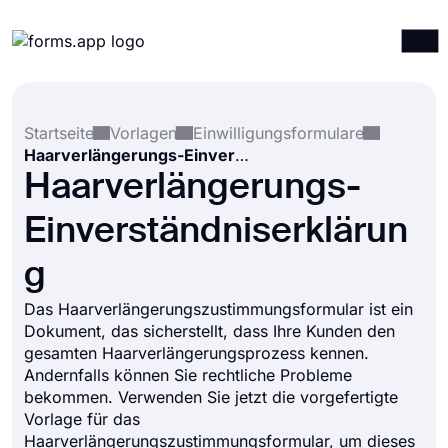
Produkte
Anmelden
Registrieren
Startseite
Vorlagen
Einwilligungsformulare
Integrationen
Haarverlängerungs-Einverständniserklärung
Vorlagen
Haarverlängerungs-
Ressourcen
Einverständniserklärun
Preise
g
Das Haarverlängerungszustimmungsformular ist ein
Dokument, das sicherstellt, dass Ihre Kunden den
gesamten Haarverlängerungsprozess kennen.
Andernfalls können Sie rechtliche Probleme
bekommen. Verwenden Sie jetzt die vorgefertigte
Vorlage für das
Haarverlängerungszustimmungsformular, um dieses