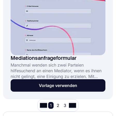
Versicherungsformularvorlage auswählen!
Mediationsanfrageformular
Manchmal wenden sich zwei Parteien
hilfesuchend an einen Mediator, wenn es ihnen
nicht gelingt, eine Einigung zu erzielen. Mit
einem Online-Formular für eine
Vorlage verwenden
Mediationsvereinbarung können Mediatoren
effektiver arbeiten und zeitraubenden
Papierkram reduzieren. Sie können diese
kostenlose Formularvorlage für
1
2
3
Vermittlungsanfragen verwenden, um Ihr