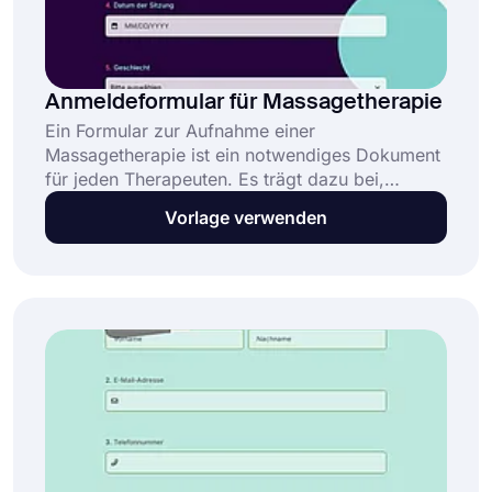
Anmeldeformular für Massagetherapie
Ein Formular zur Aufnahme einer
Massagetherapie ist ein notwendiges Dokument
für jeden Therapeuten. Es trägt dazu bei,
Misshandlungen von Kunden vorzubeugen,
Vorlage verwenden
indem im Vorfeld alle relevanten Informationen
eingeholt werden. Sie können dieses Formular
mit der kostenlosen Vorlage von forms.app
erstellen, die einfach zu verwenden und
anpassbar ist. Beginnen Sie also noch heute und
stellen Sie sicher, dass Ihre Kunden das
bestmögliche Erlebnis haben.