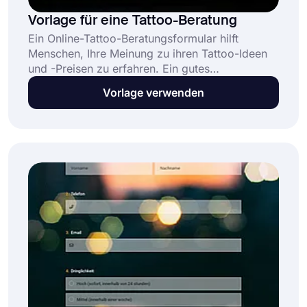
Vorlage für eine Tattoo-Beratung
Ein Online-Tattoo-Beratungsformular hilft
Menschen, Ihre Meinung zu ihren Tattoo-Ideen
und -Preisen zu erfahren. Ein gutes
Beratungsformular kann Ihre Leads leicht in
Vorlage verwenden
treue Kunden verwandeln. Und da das Formular
online sein wird, können die Leute in
Sekundenschnelle Referenzfotos hochladen
oder ihre Krankengeschichte schreiben.
Verwenden Sie jetzt die Formularvorlage für die
Tattoo-Beratung von forms.app!