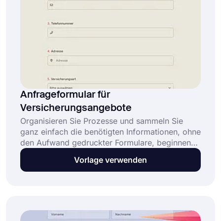
Anfrageformular für
Versicherungsangebote
Organisieren Sie Prozesse und sammeln Sie
ganz einfach die benötigten Informationen, ohne
den Aufwand gedruckter Formulare, beginnend
mit einer anpassbaren Formularvorlage. Sie
Vorlage verwenden
müssen lediglich ein Formular von Grund auf
erstellen und es veröffentlichen, nachdem Sie es
nach Ihren Wünschen gestaltet haben. Machen
Sie es sich einfach, Angebote einzuholen und
Informationen zu sammeln, indem Sie noch
heute diese kostenlose