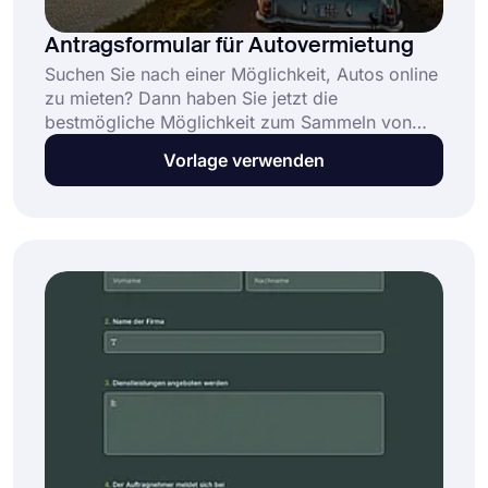
Antragsformular für Autovermietung
Suchen Sie nach einer Möglichkeit, Autos online
zu mieten? Dann haben Sie jetzt die
bestmögliche Möglichkeit zum Sammeln von
Online-Bewerbungen gefunden. Mit forms.app
Vorlage verwenden
haben Sie eine kostenlose Vorlage für einen
Mietwagenantrag und effektive Optionen zum
Erstellen Ihres benutzerdefinierten Formulars.
Starten Sie noch heute und erreichen Sie
mühelos mehr Kunden.