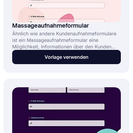
Massageaufnahmeformular
Ähnlich wie andere Kundenaufnahmeformulare
ist ein Massageaufnahmeformular eine
Möglichkeit, Informationen über den Kunden
oder Patienten zu sammeln. Die Masseure
Vorlage verwenden
fragen in der Regel nach Kontaktinformationen,
medizinischen Fragen, Allergien usw. Vor dem
Termin können Sie Ihren Kunden ganz einfach
ein Online-Formular zusenden und alle
Informationen vor der Massagesitzung
sammeln. Nutzen Sie noch heute diese Vorlage
für ein Massage-Einnahmeformular.