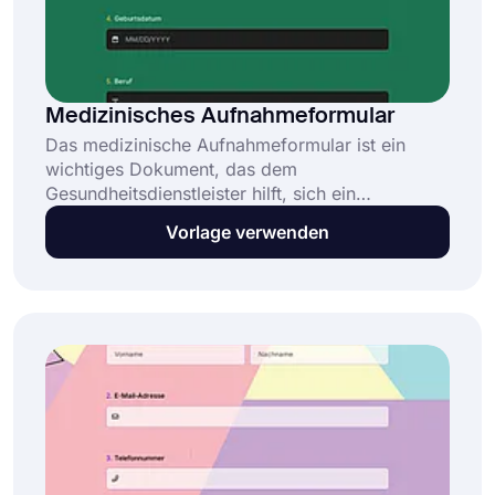
Medizinisches Aufnahmeformular
Das medizinische Aufnahmeformular ist ein
wichtiges Dokument, das dem
Gesundheitsdienstleister hilft, sich ein
vollständiges Bild vom Zustand des Patienten zu
Vorlage verwenden
machen. Es wird verwendet, um den besten
Behandlungsverlauf für den Einzelnen zu
bestimmen. Auf „forms.app“ können Sie ganz
einfach diese Vorlage für medizinische
Aufnahmeformulare auswählen und in wenigen
Minuten Ihr individuelles Formular erstellen.