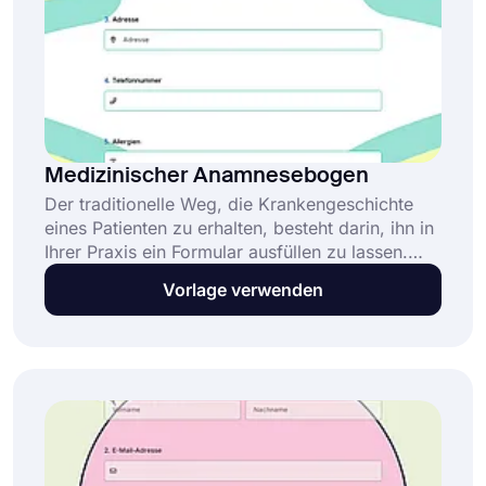
Medizinischer Anamnesebogen
Der traditionelle Weg, die Krankengeschichte
eines Patienten zu erhalten, besteht darin, ihn in
Ihrer Praxis ein Formular ausfüllen zu lassen.
Dieser Vorgang kann sowohl für Sie als auch für
Vorlage verwenden
den Patienten zeitaufwändig und unangenehm
sein. Verwenden Sie stattdessen eine Online-
Anamneseformularvorlage! Mit „forms.app“
können Sie in wenigen Minuten ein
benutzerdefiniertes Formular erstellen.
Außerdem können Sie Fragen einfach und
mühelos hinzufügen oder entfernen.