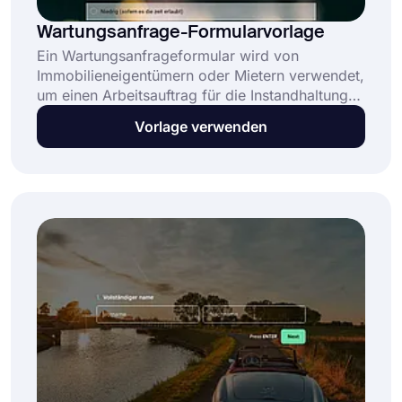
Wartungsanfrage-Formularvorlage
Ein Wartungsanfrageformular wird von
Immobilieneigentümern oder Mietern verwendet,
um einen Arbeitsauftrag für die Instandhaltung
einer Immobilie einzureichen. Es hilft
Vorlage verwenden
Hausverwaltungsteams und Facility Managern,
Informationen zur Erledigung von
Wartungsaufgaben zu sammeln. Diese
kostenlose Wartungsanfrage-Formularvorlage: