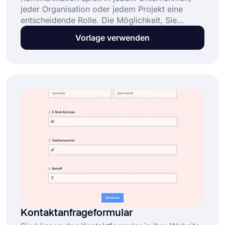
jeder Organisation oder jedem Projekt eine
entscheidende Rolle. Die Möglichkeit, Sie
einfach über ein Online-Kontaktformular zu
Vorlage verwenden
kontaktieren, bringt viele Vorteile für alle.
Darüber hinaus können Sie all diese
Möglichkeiten in wenigen Minuten nutzen, dank
der kostenlosen Kontaktformular-Vorlage von
forms.app. Legen Sie jetzt los und genießen Sie
den sicheren Empfang von Nachrichten!
Kontaktanfrageformular