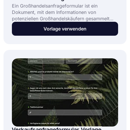
Ein Großhandelsanfrageformular ist ein
Dokument, mit dem Informationen von
potenziellen Großhandelskäufern gesammelt
werden. Wenn Sie ein Großhandelsunternehmen
Vorlage verwenden
haben oder daran interessiert sind, in dieses
einzusteigen, können Sie diese Vorlage für ein
Großhandelsanfrageformular ganz einfach
verwenden, um Ihr individuelles Formular zu
erstellen und Anfragen von Ihren potenziellen
Käufern zu erhalten.