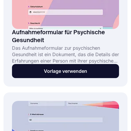
Aufnahmeformular für Psychische
Gesundheit
Das Aufnahmeformular zur psychischen
Gesundheit ist ein Dokument, das die Details der
Erfahrungen einer Person mit ihrer psychischen
Gesundheit erfasst. Durch die Nutzung eines
Vorlage verwenden
Online-Formulars können Sie vor der Beratung
mit dem Patienten die notwendigen
Informationen standardisiert einholen. Diese
Vorlage für ein Aufnahmeformular für
psychische Gesundheit wurde erstellt, um
Klinikern dabei zu helfen, den
Datenerfassungsprozess zu rationalisieren und
effizienter zu behandeln.