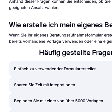
Anhand dieser Fragen können Sie entscheiden, ob Sie
geeigneten Ansatz wählen.
Wie erstelle ich mein eigenes 
Wenn Sie Ihr eigenes Beratungsaufnahmeformular erste
bereits vorhandene Vorlage verwenden oder eine eigen
Häufig gestellte Frag
Einfach zu verwendender Formularersteller
Das Erstellen von Online-Formularen und Umfragen is
Sparen Sie Zeit mit Integrationen
müssen, können Sie einfach Formulare oder Umfrage
mit nur wenigen Klicks über die intuitive Formular
Formulare und Umfragen, die auf forms.app erstell
Beginnen Sie mit einer von über 5000 Vorlagen
einer oder mehreren von vielen Freigabeoptionen t
Drittanbietern integriert werden. Sie können mehr 
Leistungsstarke Funktionen: