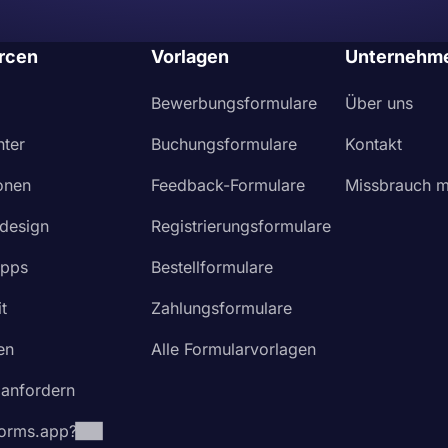
rcen
Vorlagen
Unternehm
Bewerbungsformulare
Über uns
nter
Buchungsformulare
Kontakt
ionen
Feedback-Formulare
Missbrauch m
design
Registrierungsformulare
Apps
Bestellformulare
t
Zahlungsformulare
en
Alle Formularvorlagen
 anfordern
orms.app?