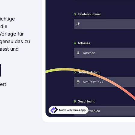
ichtige
 die
Vorlage für
 genau das zu
asst und
ert