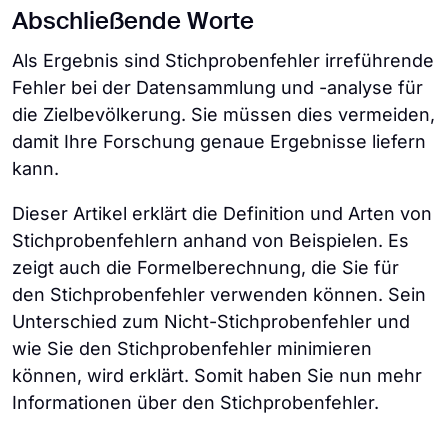
biologische statistische Analysen
er die Genauigkeit der Ergebnisse. Er führt
nur Folgendes beachten.
Abschließende Worte
Ganzen das Ergebnis einer oberflächlichen
erfolgreicher sind.
zu Zeit- und Geldverlust, da die Forschung
Forschung und eines unerfahrenen
Als Ergebnis sind Stichprobenfehler irreführende
Halten Sie den Umfang der Stichprobe stets
erneut abgetastet und bearbeitet werden
Forschers. Um diese Gründe näher zu
Fehler bei der Datensammlung und -analyse für
groß
muss.
erläutern: Der Verlauf der Untersuchung
die Zielbevölkerung. Sie müssen dies vermeiden,
Vermeiden Sie homogene Gruppen und
wird dem Zufall überlassen, die Zielgruppen
damit Ihre Forschung genaue Ergebnisse liefern
wenden Sie kontrollierte Zufallsstichproben
werden nicht geclustert oder die
kann.
an.
Stichprobengröße wird klein gehalten, die
Dieser Artikel erklärt die Definition und Arten von
Untersuchung wird ohne jegliche Methodik
Legen Sie Ihren Forschungsschwerpunkt
Stichprobenfehlern anhand von Beispielen. Es
und Aufzeichnung fortgesetzt,
und den Stichprobenrahmen gut fest
zeigt auch die Formelberechnung, die Sie für
Analysetechniken werden nicht
den Stichprobenfehler verwenden können. Sein
ordnungsgemäß angewandt, und es werden
Führen Sie Pilotstudien durch
Unterschied zum Nicht-Stichprobenfehler und
falsche Daten erhoben.
wie Sie den Stichprobenfehler minimieren
Holen Sie sich die Hilfe von Statistikexperten
können, wird erklärt. Somit haben Sie nun mehr
Stellen Sie sicher, dass die Untersuchung
Informationen über den Stichprobenfehler.
jederzeit valide ist.