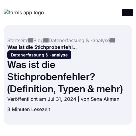
Produkte
Anmelden
Registrieren
Startseite
Blog
Datenerfassung & -analyse
Integrationen
Was ist die Stichprobenfehler? (Definition, Typen & mehr)
Vorlagen
Datenerfassung & -analyse
Was ist die
Ressourcen
Stichprobenfehler?
Preise
(Definition, Typen & mehr)
Veröffentlicht am Jul 31, 2024 | von
Sena Akman
3 Minuten Lesezeit