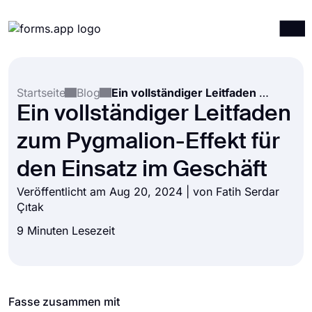
Produkte
Anmelden
Registrieren
Startseite
Blog
Ein vollständiger Leitfaden zum Pygmalion-Effekt für den Einsatz im Geschäft
Integrationen
Ein vollständiger Leitfaden
Vorlagen
zum Pygmalion-Effekt für
Ressourcen
den Einsatz im Geschäft
Preise
Veröffentlicht am Aug 20, 2024 | von
Fatih Serdar
Çıtak
9 Minuten Lesezeit
Fasse zusammen mit