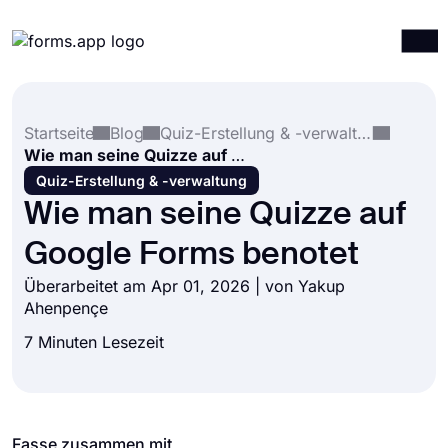
Produkte
Anmelden
Registrieren
Startseite
Blog
Quiz-Erstellung & -verwaltung
Integrationen
Wie man seine Quizze auf Google Forms benotet
Vorlagen
Quiz-Erstellung & -verwaltung
Wie man seine Quizze auf
Ressourcen
Google Forms benotet
Preise
Überarbeitet am Apr 01, 2026 | von
Yakup
Ahenpençe
7 Minuten Lesezeit
Fasse zusammen mit