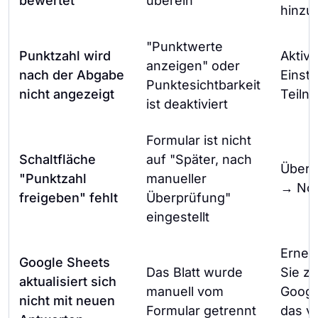
bewertet
überein
hinzu
"Punktwerte
Punktzahl wird
Aktivi
anzeigen" oder
nach der Abgabe
Einst
Punktesichtbarkeit
nicht angezeigt
Teiln
ist deaktiviert
Formular ist nicht
Schaltfläche
auf "Später, nach
Überp
"Punktzahl
manueller
→ Not
freigeben" fehlt
Überprüfung"
eingestellt
Erneu
Google Sheets
Das Blatt wurde
Sie z
aktualisiert sich
manuell vom
Googl
nicht mit neuen
Formular getrennt
das v