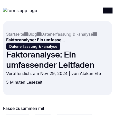
Produkte
Anmelden
Registrieren
Startseite
Blog
Datenerfassung & -analyse
Integrationen
Faktoranalyse: Ein umfassender Leitfaden
Vorlagen
Datenerfassung & -analyse
Faktoranalyse: Ein
Ressourcen
umfassender Leitfaden
Preise
Veröffentlicht am Nov 29, 2024 | von
Atakan Efe
5 Minuten Lesezeit
Fasse zusammen mit