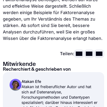
und effektive Weise dargestellt. Schließlich
Entwicklung von Hypothesen oder
werden einige Beispiele für Faktorenanalyse
Werkzeugen:
Die Daten müssen
gegeben, um Ihr Verständnis des Themas zu
ausreichende Ergebnisse liefern, um
stärken. Ab sofort sind Sie bereit, bessere
eine Hypothese zu entwickeln. Oder
Analysen durchzuführen, weil Sie ein großes
wenn Sie nicht viel über den Inhalt der
Wissen über die Faktorenanalyse erlangt haben.
Umfragen oder Interviews wissen, die
Sie für Ihre Forschung vorbereiten
werden, sollte die Analyse Ihnen bei
Teilen:
diesen helfen. Die Faktorenanalyse ist
Mitwirkende
dabei eine große Hilfe.
Recherchiert & geschrieben von
Atakan Efe
Atakan ist freiberuflicher Autor und hat
sich auf Datenanalyse,
Forschungsmethoden und Datentypen
spezialisiert; darüber hinaus interessiert er