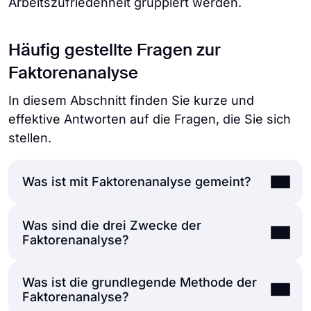
Arbeitszufriedenheit gruppiert werden.
Häufig gestellte Fragen zur
Faktorenanalyse
In diesem Abschnitt finden Sie kurze und
effektive Antworten auf die Fragen, die Sie sich
stellen.
Was ist mit Faktorenanalyse gemeint?
Was sind die drei Zwecke der
Die Definition der Faktorenanalyse in der
Faktorenanalyse?
Forschung ist im Grunde genommen eine
statistische Methode, die verwendet wird,
Was ist die grundlegende Methode der
um Variablen in Faktoren zu gruppieren, um
Faktorenanalyse?
Verringerung der Anzahl der Variablen:
unentdeckte Beziehungen aufzudecken.