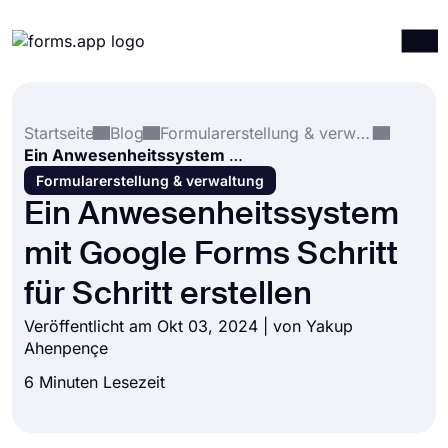
Produkte
Anmelden
Registrieren
Startseite
Blog
Formularerstellung & verwaltung
Integrationen
Ein Anwesenheitssystem mit Google Forms Schritt für Schritt erstellen
Vorlagen
Formularerstellung & verwaltung
Ein Anwesenheitssystem
Ressourcen
mit Google Forms Schritt
Preise
für Schritt erstellen
Veröffentlicht am Okt 03, 2024 | von
Yakup
Ahenpençe
6 Minuten Lesezeit