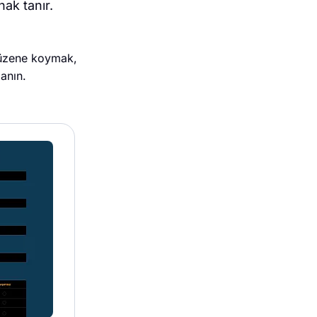
nak tanır.
 düzene koymak,
lanın.