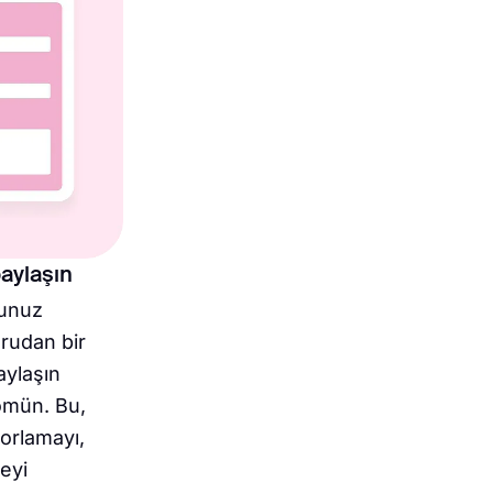
aylaşın
nunuz
rudan bir
paylaşın
ömün. Bu,
orlamayı,
eyi