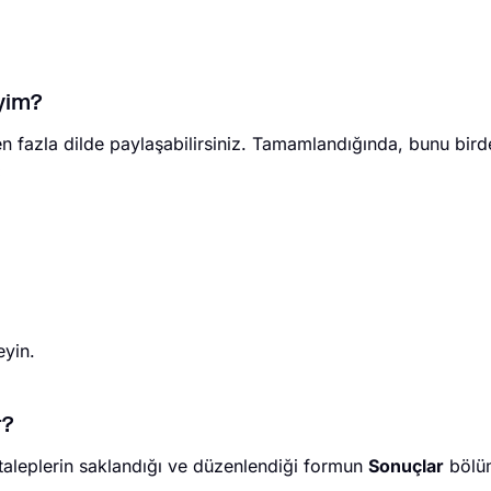
iyim?
n fazla dilde paylaşabilirsiniz. Tamamlandığında, bunu bird
:
eyin.
r?
 taleplerin saklandığı ve düzenlendiği formun
Sonuçlar
bölü