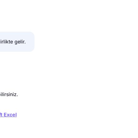
likte gelir.
lirsiniz.
t Excel