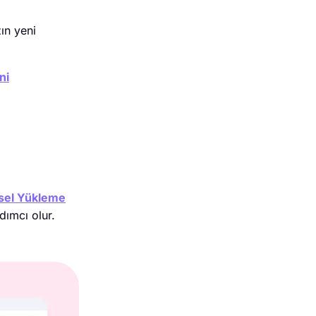
zın yeni
ni
sel Yükleme
dımcı olur.