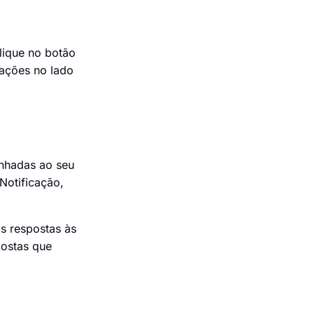
lique no botão
cações no lado
inhadas ao seu
Notificação,
as respostas às
postas que