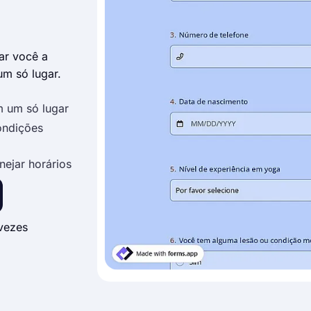
ar você a
um só lugar.
m um só lugar
ondições
nejar horários
vezes