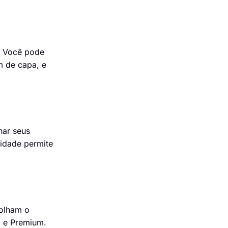
. Você pode
m de capa, e
har seus
lidade permite
colham o
o e Premium.