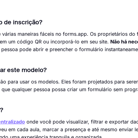
 de inscrição?
 várias maneiras fáceis no forms.app. Os proprietários do 
o em um código QR ou incorporá-lo em seu site.
Não há nec
r pessoa pode abrir e preencher o formulário instantaneame
sar este modelo?
ção para usar os modelos. Eles foram projetados para ser
ra que qualquer pessoa possa criar um formulário sem prog
a?
entralizado
onde você pode visualizar, filtrar e exportar d
veu em cada aula, marcar a presença e até mesmo enviar l
do uma experiência tranquila e organizada.