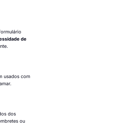
formulário
essidade de
nte.
em usados com
ramar.
ados dos
embretes ou