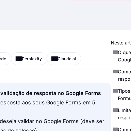
Neste art
O que
ode
Perplexity
Claude.ai
Googl
Como 
respo
Tipos
r validação de resposta no Google Forms
Formu
 resposta aos seus Google Forms em 5
Limit
respo
deseja validar no Google Forms (deve ser
Como 
xas de seleção)