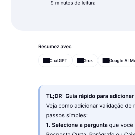
9 minutos de leitura
Résumez avec
ChatGPT
Grok
Google AI M
TL;DR: Guia rápido para adiciona
Veja como adicionar validação de
passos simples:
1. Selecione a pergunta
que você 
Resposta Curta, Parágrafo ou Cai