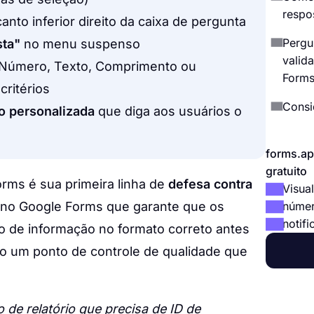
respo
anto inferior direito da caixa de pergunta
Pergu
sta"
no menu suspenso
valid
Número, Texto, Comprimento ou
Form
critérios
Consi
o personalizada
que diga aos usuários o
forms.ap
gratuito
rms é sua primeira linha de
defesa contra
Visual
no Google Forms que garante que os
númer
notifi
o de informação no formato correto antes
o um ponto de controle de qualidade que
o de relatório que precisa de ID de