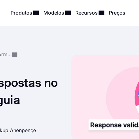
Produtos
Modelos
Recursos
Preços
Criação e Gestão de Formulários
spostas no
guia
kup Ahenpençe