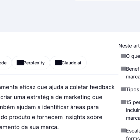
Neste art
O que
ode
Perplexity
Claude.ai
Benef
marc
menta eficaz que ajuda a coletar feedback
Tipos
criar uma estratégia de marketing que
15 pe
mbém ajudam a identificar áreas para
inclu
do produto e fornecem insights sobre
marc
amento da sua marca.
Escal
forms