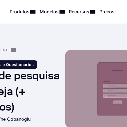
Produtos
Modelos
Recursos
Preços
Perguntas para Formulários, Pesquisas e Questionários
s e Questionários
de pesquisa
eja (+
os)
fne Çobanoğlu