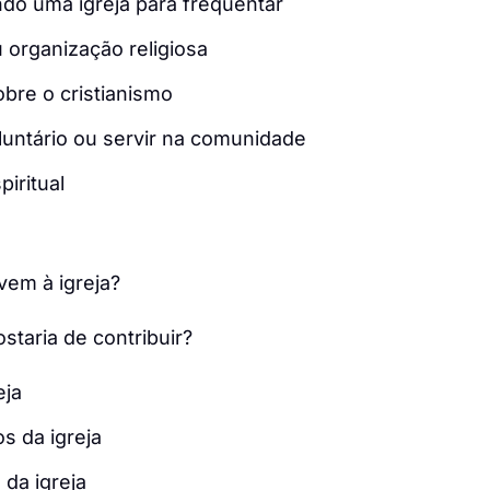
do uma igreja para frequentar
 organização religiosa
bre o cristianismo
luntário ou servir na comunidade
iritual
em à igreja?
taria de contribuir?
eja
s da igreja
 da igreja