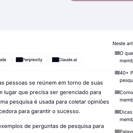
Neste art
O que
ode
Perplexity
Claude.ai
membr
40+ P
pesqu
 as pessoas se reúnem em torno de suas
 lugar que precisa ser gerenciado para
Como 
membr
ma pesquisa é usada para coletar opiniões
edora para garantir o sucesso.
Dicas
membr
 exemplos de perguntas de pesquisa para
Palavr