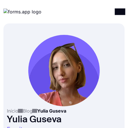
Produtos
Entrar
Registrar-se
Integrações
Modelos
Recursos
Preços
Início
Blog
Yulia Guseva
Yulia Guseva