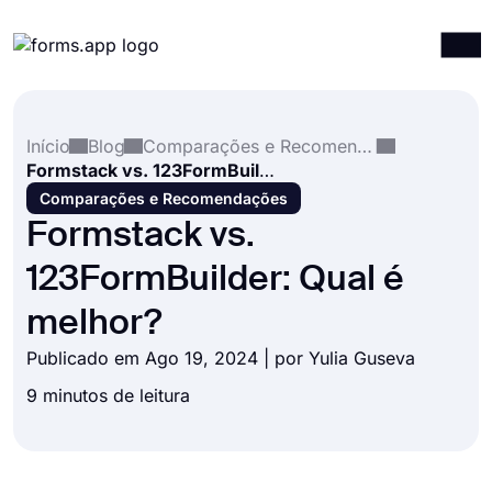
Produtos
Entrar
Registrar-se
Início
Blog
Comparações e Recomendações
Integrações
Formstack vs. 123FormBuilder: Qual é melhor?
Modelos
Comparações e Recomendações
Formstack vs.
Recursos
123FormBuilder: Qual é
Preços
melhor?
Publicado em Ago 19, 2024 | por
Yulia Guseva
9 minutos de leitura