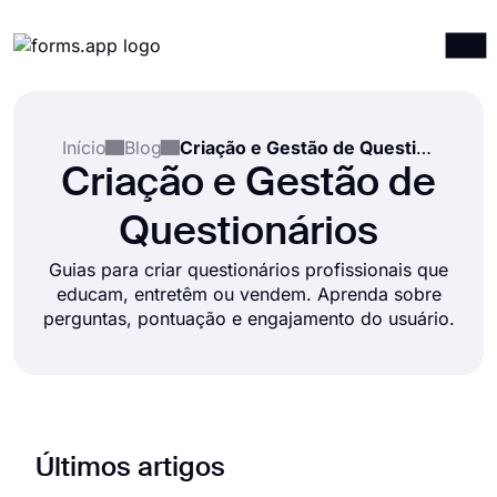
Produtos
Entrar
Registrar-se
Início
Blog
Criação e Gestão de Questionários
Integrações
Criação e Gestão de
Modelos
Questionários
Recursos
Guias para criar questionários profissionais que
Preços
educam, entretêm ou vendem. Aprenda sobre
perguntas, pontuação e engajamento do usuário.
Últimos artigos