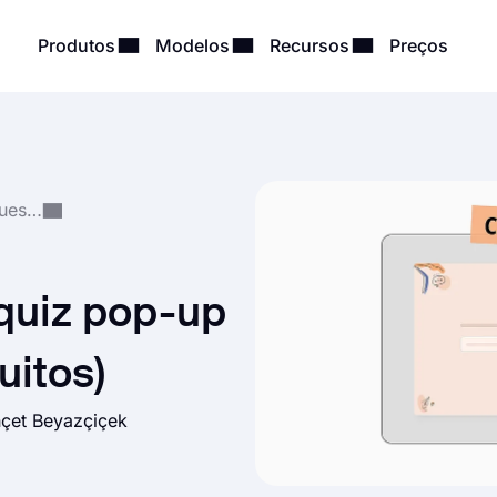
Produtos
Modelos
Recursos
Preços
Criação e Gestão de Questionários
quiz pop-up
uitos)
çet Beyazçiçek