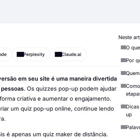
Neste art
O que
ode
Perplexity
Claude.ai
Por q
Quem 
ersão em seu site é uma maneira divertida
Como 
s pessoas
. Os quizzes pop-up podem ajudar
etapa
orma criativa e aumentar o engajamento.
Dicas
iar um quiz pop-up online, continue lendo
up
a.
Palavr
is é apenas um quiz maker de distância.