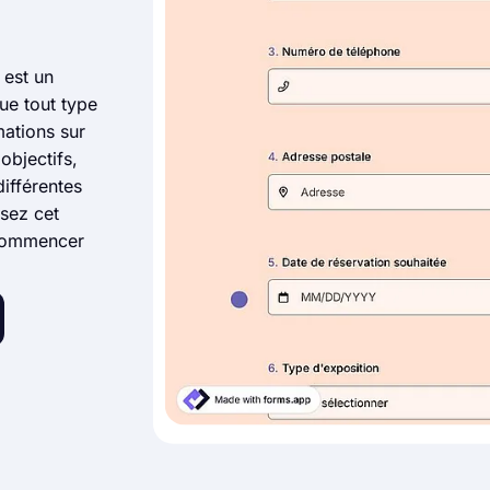
 est un
ue tout type
ations sur
objectifs,
différentes
isez cet
 commencer