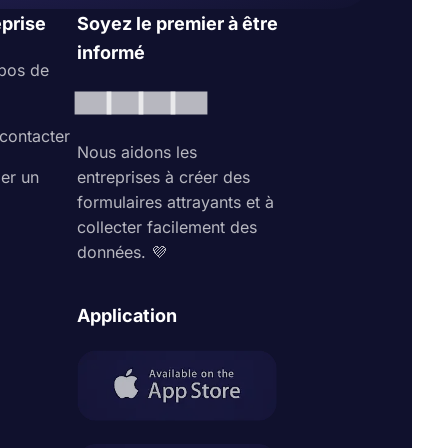
ne sont plus
eprise
Soyez le premier à être
es
informé
us pouvez
pos de
contacter
Nous aidons les
ler un
entreprises à créer des
e sur la page
formulaires attrayants et à
collecter facilement des
données. 💜
Application
permet de
ssus de
ations et de