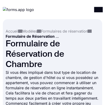
Produits
Connexion
S'inscrire
Accueil
Modèles
Formulaires de réservation
Intégrations
Formulaire de Réservation de Chambre
Modèles
Formulaire de
Ressources
Réservation de
Tarification
Chambre
Si vous êtes impliqué dans tout type de location de
chambre, de gestion d'hôtel ou si vous possédez un
appartement, vous pouvez commencer à utiliser un
formulaire de réservation en ligne instantanément.
Cela facilitera la vie de chacun et fera gagner du
temps aux deux parties en travaillant intelligemment.
Commencez facilement à créer votre propre jeu