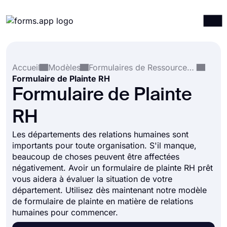
Produits
Connexion
S'inscrire
Accueil
Modèles
Formulaires de Ressources Humaines
Intégrations
Formulaire de Plainte RH
Modèles
Formulaire de Plainte
Ressources
RH
Tarification
Les départements des relations humaines sont
importants pour toute organisation. S'il manque,
beaucoup de choses peuvent être affectées
négativement. Avoir un formulaire de plainte RH prêt
vous aidera à évaluer la situation de votre
département. Utilisez dès maintenant notre modèle
de formulaire de plainte en matière de relations
humaines pour commencer.