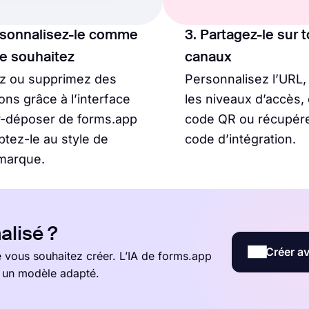
rsonnalisez-le comme
3. Partagez-le sur 
le souhaitez
canaux
ez ou supprimez des
Personnalisez l’URL,
ons grâce à l’interface
les niveaux d’accès,
r-déposer de forms.app
code QR ou récupére
ptez-le au style de
code d’intégration.
marque.
alisé ?
Créer av
vous souhaitez créer. L’IA de forms.app
t un modèle adapté.