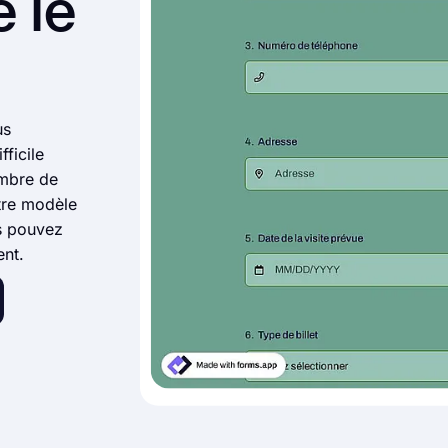
e le
us
fficile
ombre de
otre modèle
us pouvez
ent.