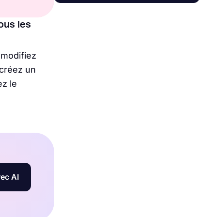
tous les
 modifiez
 créez un
z le
ec AI