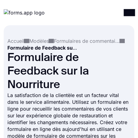
Produits
Connexion
S'inscrire
Accueil
Modèles
Formulaires de commentaires
Intégrations
Formulaire de Feedback sur la Nourriture
Modèles
Formulaire de
Ressources
Feedback sur la
Tarification
Nourriture
La satisfaction de la clientèle est un facteur vital
dans le service alimentaire. Utilisez un formulaire en
ligne pour recueillir les commentaires de vos clients
sur leur expérience globale de restauration et
identifier les changements nécessaires. Créez votre
formulaire en ligne dès aujourd'hui en utilisant ce
modèle de formulaire de commentaires sur les