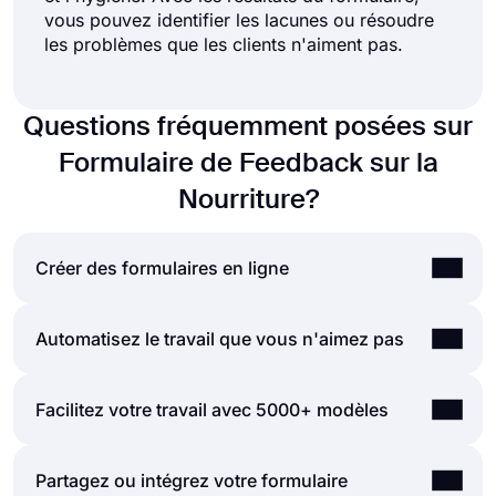
vous pouvez identifier les lacunes ou résoudre
les problèmes que les clients n'aiment pas.
Questions fréquemment posées sur
Formulaire de Feedback sur la
Nourriture?
Créer des formulaires en ligne
En utilisant l'interface utilisateur de création de
Automatisez le travail que vous n'aimez pas
formulaires simple et complète de forms.app,
vous pouvez créer des formulaires, des sondages
Les automatisations entre les outils que vous
Facilitez votre travail avec 5000+ modèles
et des examens en ligne avec moins d'efforts
utilisez sont vitales car elles permettent de gagner
qu'autre chose ! Vous pouvez rapidement
du temps et de réduire la charge de travail.
commencer avec un modèle prêt à l'emploi et le
Laissez nos modèles faire des courses pour vous
Partagez ou intégrez votre formulaire
Imaginez que vous auriez besoin de transmettre
personnaliser en fonction de vos besoins ou vous