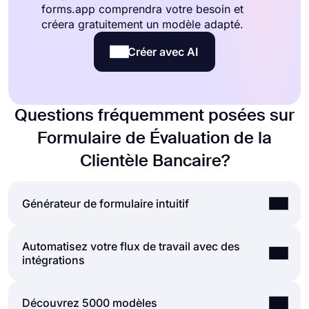
forms.app comprendra votre besoin et
créera gratuitement un modèle adapté.
Créer avec AI
Questions fréquemment posées sur
Formulaire de Évaluation de la
Clientèle Bancaire?
Générateur de formulaire intuitif
Automatisez votre flux de travail avec des
Créez facilement des formulaires en ligne,
intégrations
personnalisez les champs, la conception et les
options de confidentialité de votre formulaire en
quelques minutes. En ajoutant certains des
Vous pouvez intégrer les formulaires et les
Découvrez 5000 modèles
nombreux types de champs de formulaire pour