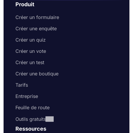
Produit
formulaire pour le rendre plus attrayant pour
vos clients potentiels
Créer un formulaire
Partagez votre bon de commande sur les
réseaux sociaux ou intégrez-le sur votre site
Créer une enquête
Web
Profitez de recevoir les commandes des
Créer un quiz
clients en ligne
Créer un vote
Créer un test
Créer une boutique
Tarifs
Entreprise
Feuille de route
Outils gratuits
Ressources