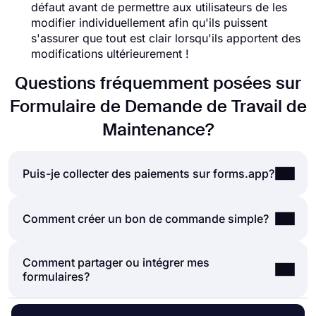
défaut avant de permettre aux utilisateurs de les
modifier individuellement afin qu'ils puissent
s'assurer que tout est clair lorsqu'ils apportent des
modifications ultérieurement !
Questions fréquemment posées sur
Formulaire de Demande de Travail de
Maintenance?
Puis-je collecter des paiements sur forms.app?
Oui, forms.app est un puissant créateur de
Comment créer un bon de commande simple?
formulaires de commande qui propose de
nombreuses intégrations de paiement et vous offre
Comment partager ou intégrer mes
Un bon de commande aide les entreprises ou les
une interface facile à utiliser pour afficher vos
formulaires?
particuliers à vendre leurs produits sans même un
produits et services et accepter les paiements de
site Web ou des plateformes de commerce
vos visiteurs. Pour accepter les paiements via vos
électronique coûteuses. Il est donc logique de
bons de commande, il vous suffit d'ajouter un