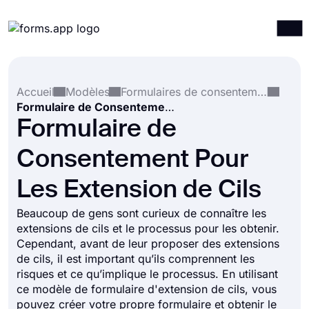
Produits
Connexion
S'inscrire
Accueil
Modèles
Formulaires de consentement
Intégrations
Formulaire de Consentement Pour Les Extension de Cils
Modèles
Formulaire de
Ressources
Consentement Pour
Tarification
Les Extension de Cils
Beaucoup de gens sont curieux de connaître les
extensions de cils et le processus pour les obtenir.
Cependant, avant de leur proposer des extensions
de cils, il est important qu’ils comprennent les
risques et ce qu’implique le processus. En utilisant
ce modèle de formulaire d'extension de cils, vous
pouvez créer votre propre formulaire et obtenir le