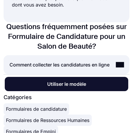
dont vous avez besoin.
Questions fréquemment posées sur
Formulaire de Candidature pour un
Salon de Beauté?
Comment collecter les candidatures en ligne
Accepter les candidatures en ligne est aujourd’hui
Utiliser le modèle
une norme pour presque toutes les entreprises.
Qu'il s'agisse de candidatures à un emploi, de
Catégories
stages ou de bourses, l'utilisation des
Formulaires de candidature
candidatures en ligne peut vous faire gagner du
temps et économiser beaucoup d'efforts. Mais
Formulaires de Ressources Humaines
comment accepter les candidatures en ligne,
quelle est la meilleure manière? La réponse réside
Formulaires de Emploi