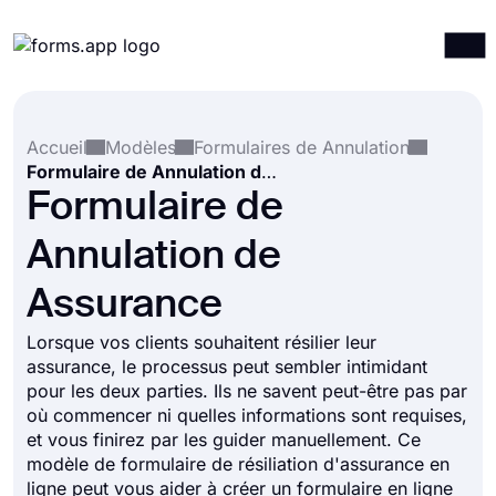
Produits
Connexion
S'inscrire
Accueil
Modèles
Formulaires de Annulation
Intégrations
Formulaire de Annulation de Assurance
Modèles
Formulaire de
Ressources
Annulation de
Tarification
Assurance
Lorsque vos clients souhaitent résilier leur
assurance, le processus peut sembler intimidant
pour les deux parties. Ils ne savent peut-être pas par
où commencer ni quelles informations sont requises,
et vous finirez par les guider manuellement. Ce
modèle de formulaire de résiliation d'assurance en
ligne peut vous aider à créer un formulaire en ligne