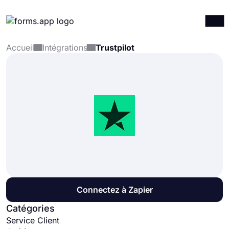
Accueil
Intégrations
Trustpilot
Produits
Connexion
S'inscrire
Intégrations
Modèles
Ressources
Tarification
Connectez à Zapier
Catégories
Service Client