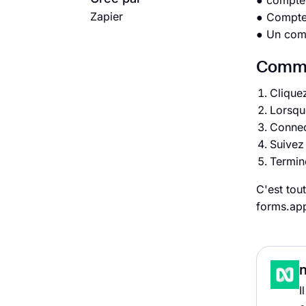
● compte
Zapier
● Compte/
● Un com
Commen
Cliquez
Lorsqu
Connec
Suivez
Termine
C'est tou
forms.app
I