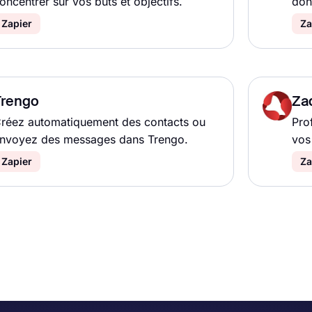
oncentrer sur vos buts et objectifs.
don
Zapier
Za
Trengo
Za
réez automatiquement des contacts ou
Pro
nvoyez des messages dans Trengo.
vos 
Zapier
Za