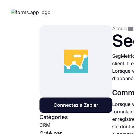
Accueil
Se
SegMetric
client. Il
Lorsque v
d'abonné 
Commen
Lorsque v
Connectez à Zapier
formulair
Catégories
enregistr
CRM
Ce dont 
Créé par