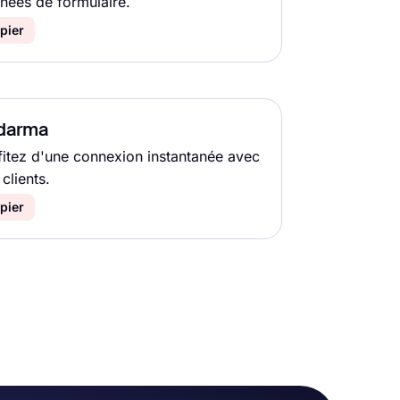
nées de formulaire.
pier
darma
fitez d'une connexion instantanée avec
clients.
pier