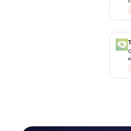
c
C
e