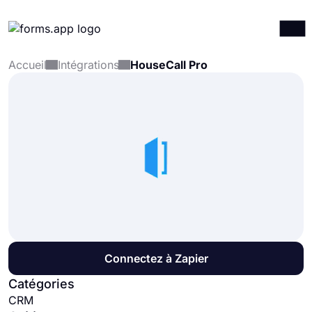
Accueil
Intégrations
HouseCall Pro
Produits
Connexion
S'inscrire
Intégrations
Modèles
Ressources
Tarification
Connectez à Zapier
Catégories
CRM