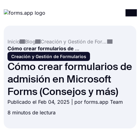
Productos
Iniciar sesión
Registrarse
Inicio
Blog
Creación y Gestión de Formularios
Integraciones
Cómo crear formularios de admisión en Microsoft Forms (Consejos y más)
Plantillas
Creación y Gestión de Formularios
Cómo crear formularios de
Recursos
admisión en Microsoft
Precios
Forms (Consejos y más)
Publicado el Feb 04, 2025 | por forms.app Team
8 minutos de lectura