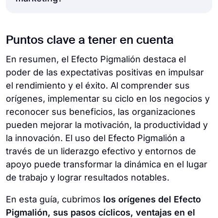
se refiere al fenómeno por el cual unas
resultados de ventas. Creer positivamente
grandes expectativas para los miembros de
expectativas más altas conducen a un mejor
en las capacidades de los vendedores
su equipo, pueden inspirar un mayor
rendimiento. Cuando los directivos creen en
En marketing, el efecto Pigmalión puede
puede inspirarles a superar los objetivos y
esfuerzo, compromiso y logros. Este
Puntos clave a tener en cuenta
las capacidades de sus empleados y fijan
influir en el comportamiento del consumidor
lograr un mayor éxito en sus funciones.
enfoque de liderazgo hace hincapié en la
expectativas altas, pueden influir
y en la percepción de la marca. Cuando los
En resumen, el Efecto Pigmalión destaca el
creencia en el potencial de los empleados y
positivamente en la motivación de los
profesionales del marketing crean
poder de las expectativas positivas en impulsar
les proporciona apoyo para ayudarles a
empleados, la productividad y el éxito
campañas que evocan grandes expectativas
el rendimiento y el éxito. Al comprender sus
alcanzar sus objetivos.
general de la organización.
y asociaciones positivas con sus productos
orígenes, implementar su ciclo en los negocios y
o servicios, pueden aumentar el interés, la
reconocer sus beneficios, las organizaciones
fidelidad y la intención de compra de los
pueden mejorar la motivación, la productividad y
consumidores. Las creencias positivas
la innovación. El uso del Efecto Pigmalión a
sobre una marca pueden impulsar el
través de un liderazgo efectivo y entornos de
compromiso del consumidor y contribuir a
apoyo puede transformar la dinámica en el lugar
su éxito en el mercado.
de trabajo y lograr resultados notables.
En esta guía, cubrimos
los orígenes del Efecto
Pigmalión, sus pasos cíclicos, ventajas en el