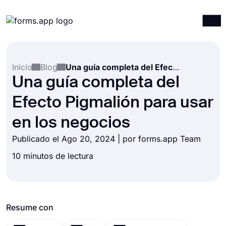
Productos
Iniciar sesión
Registrarse
Inicio
Blog
Una guía completa del Efecto Pigmalión para usar en los negocios
Integraciones
Una guía completa del
Plantillas
Efecto Pigmalión para usar
Recursos
en los negocios
Precios
Publicado el Ago 20, 2024 | por forms.app Team
10 minutos de lectura
Resume con