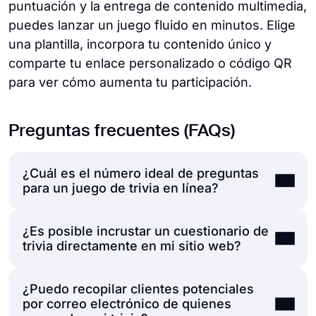
puntuación y la entrega de contenido multimedia,
puedes lanzar un juego fluido en minutos. Elige
una plantilla, incorpora tu contenido único y
comparte tu enlace personalizado o código QR
para ver cómo aumenta tu participación.
Preguntas frecuentes (FAQs)
¿Cuál es el número ideal de preguntas
para un juego de trivia en línea?
¿Es posible incrustar un cuestionario de
Para una experiencia digital óptima, el punto
trivia directamente en mi sitio web?
ideal es de
10 a 15 preguntas
. Esto mantiene
el juego completo dentro de un margen
¿Puedo recopilar clientes potenciales
preciso de 15 a 20 minutos. Si un
Absolutamente
. Una vez que tu cuestionario
por correo electrónico de quienes
cuestionario se extiende más allá de las 20
esté listo en forms.app, no tienes que