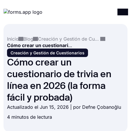
Productos
Iniciar sesión
Registrarse
Inicio
Blog
Creación y Gestión de Cuestionarios
Integraciones
Cómo crear un cuestionario de trivia en línea en 2026 (la forma fácil y probada)
Plantillas
Creación y Gestión de Cuestionarios
Cómo crear un
Recursos
cuestionario de trivia en
Precios
línea en 2026 (la forma
fácil y probada)
Actualizado el Jun 15, 2026 | por
Defne Çobanoğlu
4 minutos de lectura